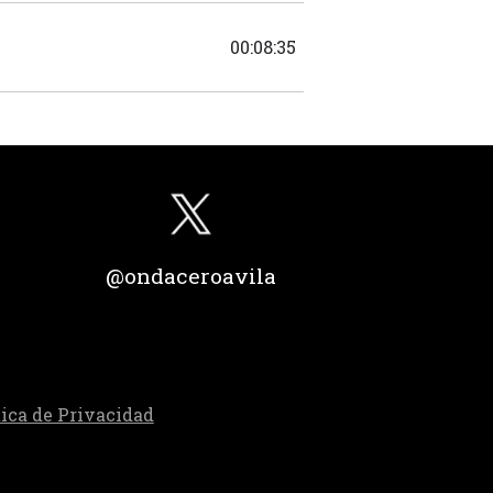
00:08:35
@ondaceroavila
tica de Privacidad