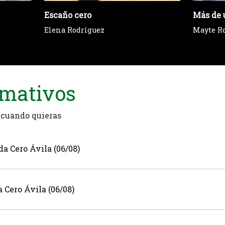
Escaño cero
Más de 
Elena Rodríguez
Mayte R
rmativos
 cuando quieras
a Cero Ávila (06/08)
Cero Ávila (06/08)