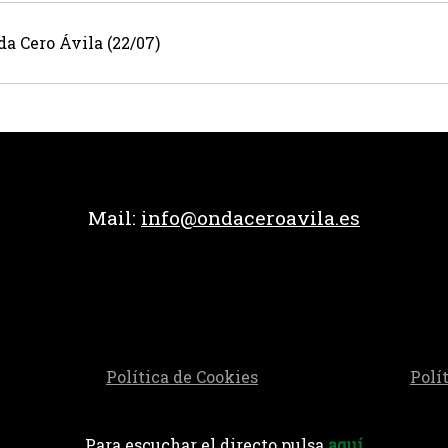
a Cero Ávila (22/07)
Mail:
info@ondaceroavila.es
Política de Cookies
Polí
Para escuchar el directo pulsa
aquí