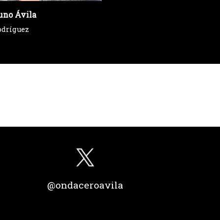
uno Ávila
odríguez
@ondaceroavila