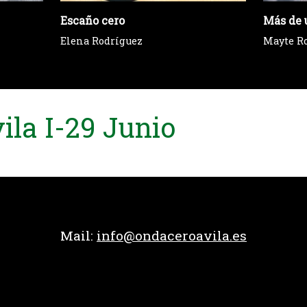
Escaño cero
Más de 
Elena Rodríguez
Mayte R
la I-29 Junio
Mail:
info@ondaceroavila.es