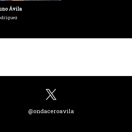
uno Ávila
odríguez
@ondaceroavila